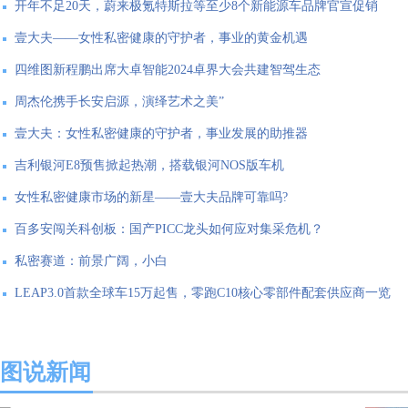
开年不足20天，蔚来极氪特斯拉等至少8个新能源车品牌官宣促销
壹大夫——女性私密健康的守护者，事业的黄金机遇
四维图新程鹏出席大卓智能2024卓界大会共建智驾生态
周杰伦携手长安启源，演绎艺术之美”
壹大夫：女性私密健康的守护者，事业发展的助推器
吉利银河E8预售掀起热潮，搭载银河NOS版车机
女性私密健康市场的新星——壹大夫品牌可靠吗?
百多安闯关科创板：国产PICC龙头如何应对集采危机？
私密赛道：前景广阔，小白
LEAP3.0首款全球车15万起售，零跑C10核心零部件配套供应商一览
图说新闻